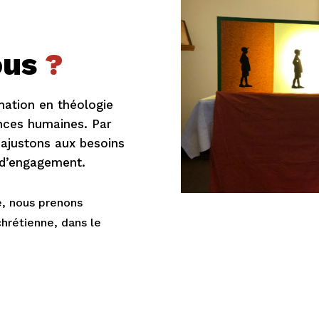
ous
?
ation en théologie
iences humaines. Par
 ajustons aux besoins
x d’engagement.
e, nous prenons
chrétienne, dans le