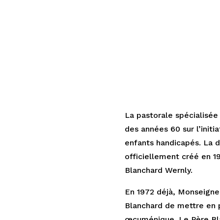
À PROPOS DE NOUS
Histoire
.
La pastorale spécialisé
des années 60 sur l’initi
enfants handicapés. La 
officiellement créé en 1
Blanchard Wernly.
En 1972 déjà, Monseigne
Blanchard de mettre en p
œcuménique. Le Père Bla