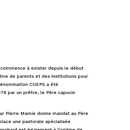
e commence à exister depuis le début
ative de parents et des institutions pour
dénomination COEPS a été
976 par un prêtre, le Père capucin
ur Pierre Mamie donne mandat au Père
lace une pastorale spécialisée
nchard est également à l’origine de