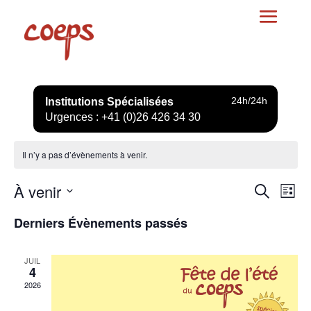
24h/24h
Institutions Spécialisées
Urgences : +41 (0)26 426 34 30
Il n’y a pas d’évènements à venir.
Reche
Nav
À venir
Recherch
Liste
de
et
Sélectionnez
vu
Derniers Évènements passés
naviga
une
Év
de
date.
vues
JUIL
4
Évène
2026